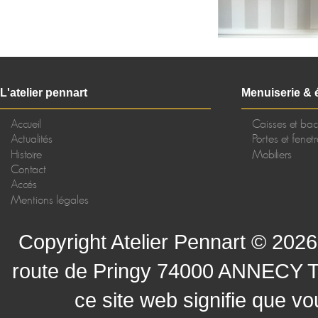
L'atelier pennart
Menuiserie & 
Accueil
Caisses et ba
Actualités
Portes et fenet
Histoire
Mobiliers
Contact
Accés
Mentions légales
Copyright Atelier Pennart © 2026 
route de Pringy 74000 ANNECY Tél:
ce site web signifie que v