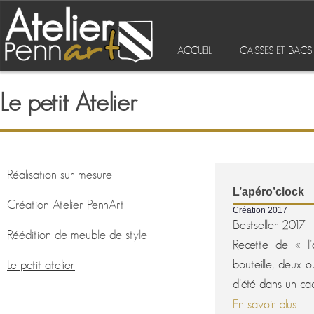
ACCUEIL
CAISSES ET BAC
Le petit Atelier
Réalisation sur mesure
L’apéro’clock
Création Atelier PennArt
Création 2017
Bestseller 2017
Réédition de meuble de style
Recette de « l’
bouteille, deux o
Le petit atelier
d’été dans un cadr
En savoir plus